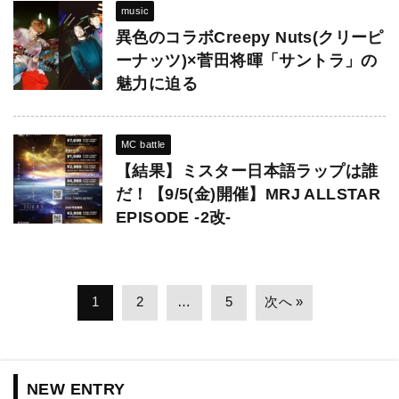
music
異色のコラボCreepy Nuts(クリーピ
ーナッツ)×菅田将暉「サントラ」の
魅力に迫る
MC battle
【結果】ミスター日本語ラップは誰
だ！【9/5(金)開催】MRJ ALLSTAR
EPISODE -2改-
1
2
…
5
次へ »
NEW ENTRY