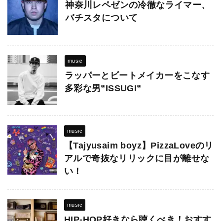
神奈川レペゼンの冷徹なライマー、
バチスタについて
music
ラッパーとビートメイカーをこなす
多彩な男”ISSUGI”
music
【Tajyusaim boyz】PizzaLoveのリ
アルで奇抜なリリックに目が離せな
い！
music
HIP-HOP好きなら聴くべき！おすす