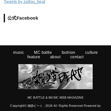
Tweets by zattou_beat
公式Facebook
music
MC battle
fashion
culture
feature
about
contact
MC BATTLE & MUSIC WEB MAGAZINE
Copyright© 雑踏ビート , 2026 All Rights Reserved Powered by