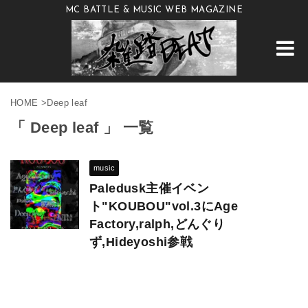
MC BATTLE & MUSIC WEB MAGAZINE
HOME
>
Deep leaf
「 Deep leaf 」 一覧
music
Paledusk主催イベン
ト"KOUBOU"vol.3にAge
Factory,ralph,どんぐり
ず,Hideyoshi参戦