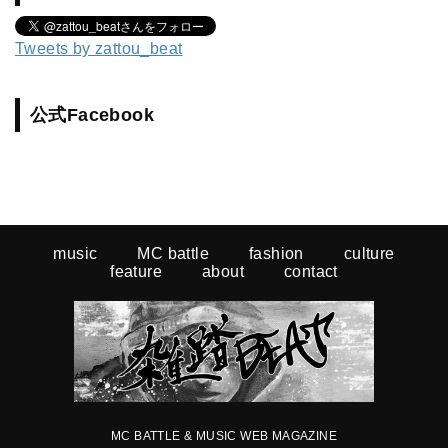
Tweets by zattou_beat
公式Facebook
music
MC battle
fashion
culture
feature
about
contact
MC BATTLE & MUSIC WEB MAGAZINE