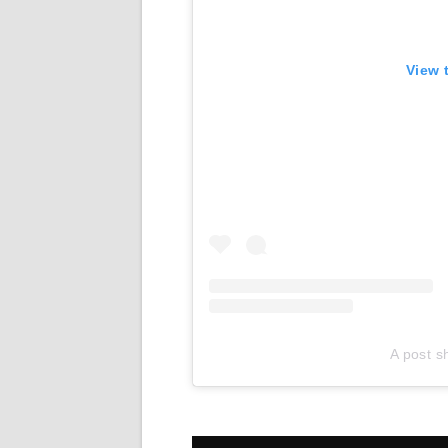
View 
A post 