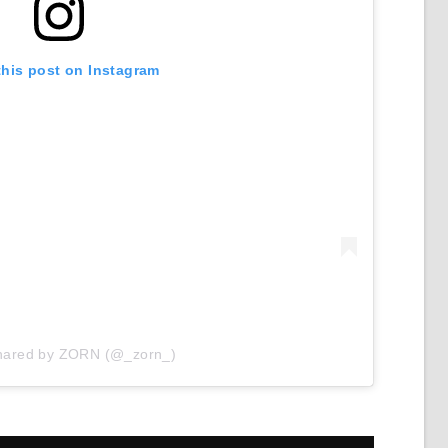
this post on Instagram
shared by ZORN (@_zorn_)