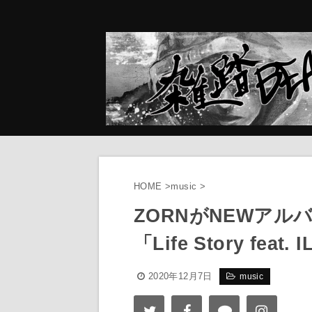
HOME
>
music
>
ZORNがNEWア
「Life Story fea
2020年12月7日
music