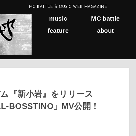
MC BATTLE & MUSIC WEB MAGAZINE
music
MC battle
feature
about
ルバム『新小岩』をリリース
t. ILL-BOSSTINO」MV公開！