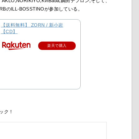
LO,NORIKIYO,KviBaba,鋼田テフロン,そして、
RBのILL-BOSSTINOが参加している。
【送料無料】 ZORN / 新小岩
【CD】
楽天で購入
ェック！