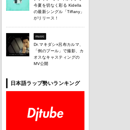
今夏を切なく彩る Kidella
の最新シングル「Tiffany」
がリリース！
music
Dr.マキダシ×呂布カルマ、
「例のプール」で撮影、カ
オスなキャスティングの
MV公開
日本語ラップ勢いランキング