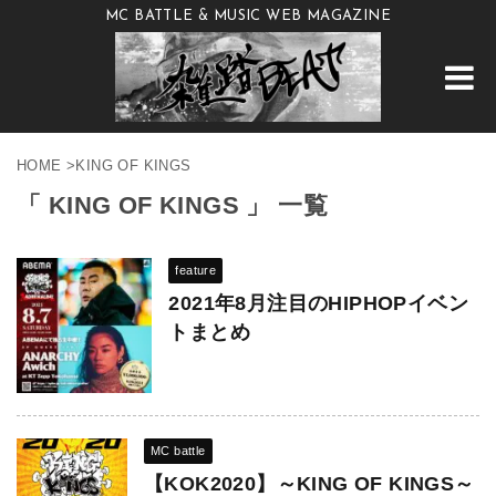
MC BATTLE & MUSIC WEB MAGAZINE
HOME
>
KING OF KINGS
「 KING OF KINGS 」 一覧
feature
2021年8月注目のHIPHOPイベン
トまとめ
MC battle
【KOK2020】～KING OF KINGS～