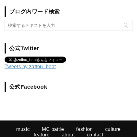
ブログ内ワード検索
公式Twitter
Tweets by zattou_beat
公式Facebook
music
MC battle
fashion
culture
feature
about
contact