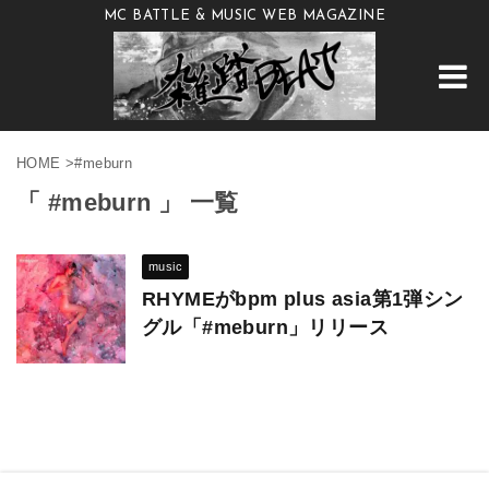
MC BATTLE & MUSIC WEB MAGAZINE
HOME
>
#meburn
「 #meburn 」 一覧
music
RHYMEがbpm plus asia第1弾シン
グル「#meburn」リリース