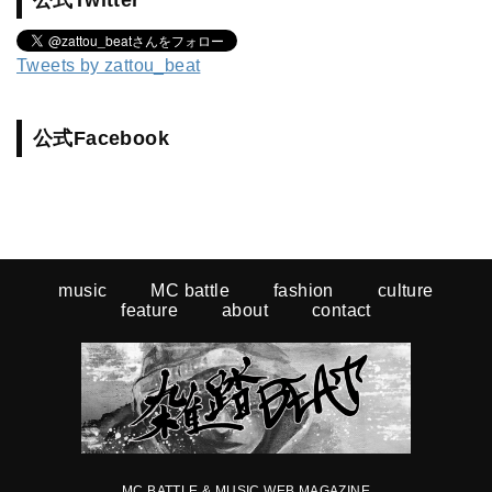
公式Twitter
Tweets by zattou_beat
公式Facebook
music
MC battle
fashion
culture
feature
about
contact
MC BATTLE & MUSIC WEB MAGAZINE