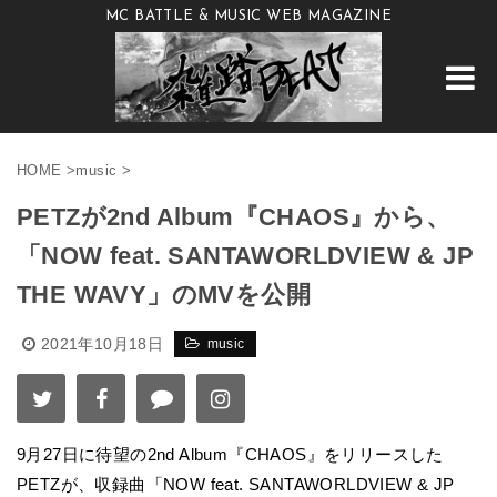
MC BATTLE & MUSIC WEB MAGAZINE
HOME
>
music
>
PETZが2nd Album『CHAOS』から、
「NOW feat. SANTAWORLDVIEW & JP
THE WAVY」のMVを公開
2021年10月18日
music
9月27日に待望の2nd Album『CHAOS』をリリースした
PETZが、収録曲「NOW feat. SANTAWORLDVIEW & JP