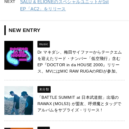
NEXT
SALU & ELIONEのスペシャルユニットが1st
EP「AC2」をリリース
NEW ENTRY
music
Dr マキダシ、梅田サイファーからテークエム
を迎えたリード・ナンバー「低空飛行」含む
EP『DOCTOR in da HOUSE 2000』リリー
ス。MVにはMIC RAW RUGAのREIが参加。
未分類
「BATTLE SUMMIT at 日本武道館」出場の
RAWAX (MOL53) が盟友、呼煙魔とタッグで
アルバムをサプライズ・リリース !