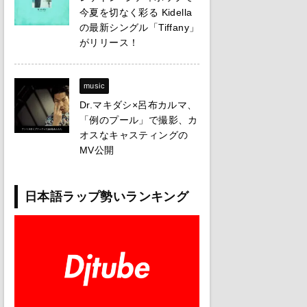
今夏を切なく彩る Kidella
の最新シングル「Tiffany」
がリリース！
music
Dr.マキダシ×呂布カルマ、
「例のプール」で撮影、カ
オスなキャスティングの
MV公開
日本語ラップ勢いランキング