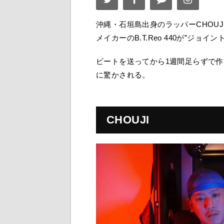
沖縄・石垣島出身のラッパーCHOU
メイカーのB.T.Reo 440が”ジョイ
ビートを送ってから1週間足らずで
に驚かされる。
CHOUJI