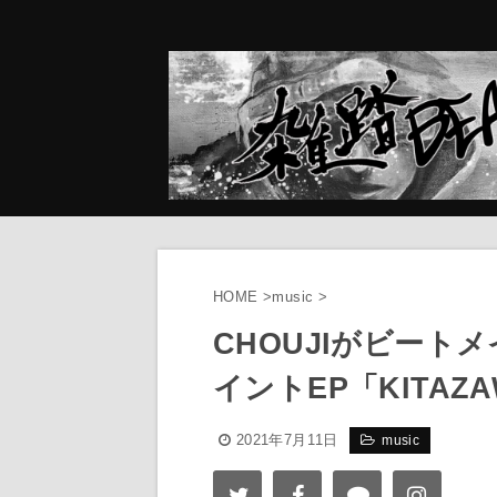
HOME
>
music
>
CHOUJIがビートメイ
イントEP「KITA
2021年7月11日
music