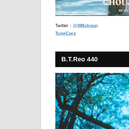
Twitter：
@098chouji
TuneCore
B.T.Reo 440