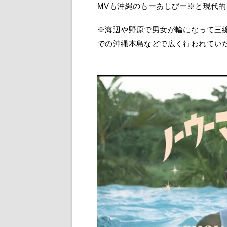
MVも沖縄のもーあしびー※と現代
※海辺や野原で男女が輪になって三
での沖縄本島などで広く行われてい