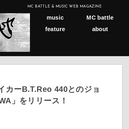
MC BATTLE & MUSIC WEB MAGAZINE
music
MC battle
feature
about
カーB.T.Reo 440とのジョ
ZAWA」をリリース！