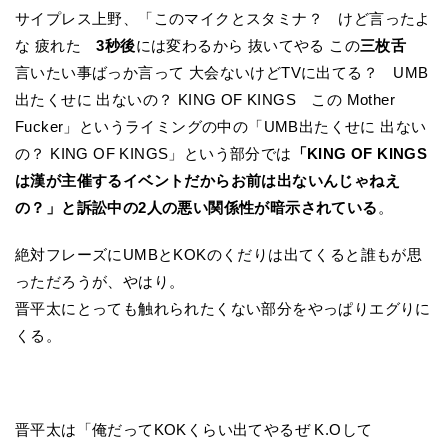
サイプレス上野、「このマイクとスタミナ？ けど言ったよ
な 疲れた
3秒後
には変わるから 抜いてやる この
三枚舌
言いたい事ばっか言って 大会ないけどTVに出てる？ UMB
出たくせに 出ないの？ KING OF KINGS この Mother
Fucker」というライミングの中の「UMB出たくせに 出ない
の？ KING OF KINGS」という部分では
「KING OF KINGS
は漢が主催するイベントだからお前は出ないんじゃねえ
の？」と訴訟中の2人の悪い関係性が暗示されている
。
絶対フレーズにUMBとKOKのくだりは出てくると誰もが思
っただろうが、やはり。
晋平太にとっても触れられたくない部分をやっぱりエグりに
くる。
晋平太は「俺だってKOKくらい出てやるぜ K.Oして