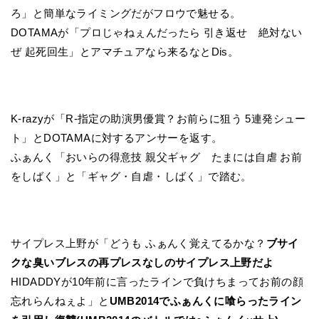
ろ」と簡単なライミングだがフロウで魅せる。
DOTAMAが「プロじゃねぇんだったら 引き返せ 絶対ない
ぜ 起死回生」とアマチュアなら来るなとDis。
K-razyが「R-指定の助演男優賞？お前らに狙う 5連発シュー
ト」とDOTAMAに対するアンサーを返す。
ふぁんく「おいらの得意技 親父ギャグ たまには自虐 お前
をしばく」と「ギャグ・自虐・しばく」で踏む。
サイプレス上野が「どうも ふぁんく覚えてるかな？
ブサイ
クな臭いブレスの再プレスなしのサイプレス上野だよ
HIDADDYが10年前に言ったラインで負けちまってお前の顔
忘れらんねぇよ」と
UMB2014でふぁんくに喰らったライン