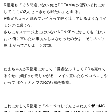
R指定も「そう間違いない 俺とDOTAMAは根深いそれに対
して ここの2人 さっきから眠たい」とdisる。
R指定ちょっと舐めプレイ入って軽く流しているようなライ
ミングに感じる。
さらに今ステージ上にはいないNONKEYに対しても「おい
おい 俺に言いたい事あんじゃなかったのかよ そこのクソ
豚 上がってこいよ」と攻撃。
たまちゃんがR指定に対して「謙虚なふりして CDも売れて
るくせに媚ばっか売りやがる マイク置いたらペコペコしや
がって ボケ」とオフのRの行動を指摘。
これに対してR指定は「ペコペコしてんじゃねぇ？
ザコMC