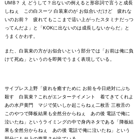
UMB？ え どうして？出ないの例えると形容詞で言うと成長
しねぇ この白スーツ 白装束のが お似合いだけど 疲れな
いのお前？ 疲れてもここまで這い上がったスタミナだっつ
ってんだよ」と「KOKに出ないのは成長しないからだ」と
うまくかわす。
また、白装束の方がお似合いという部分では「お前は俺に負
けて死ぬ」というのを即興でうまく表現している。
サイプレス上野「疲れを癒すために お前を今日絶対にぶち
殺す 白装束？これがエンターテイメント 着てきてくれよ
あの水戸黄門 マジで笑いしか起こらねぇ二枚舌 三枚舌の
このやつで降板結果も全然分からねぇ あの後 電話で俺に
泣いたね」というライミングの中で身内ネタである「降板結
果も全然分からねぇ あの後 電話で俺に泣いたね」という
部分にもサ上の腹黒さが出ている。