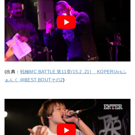
(出典：
戦極MC BATTLE 第11章(15.2 .21) KOPERUvsふ
ぁんく @BEST BOUTその2
)