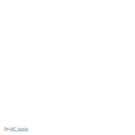
-
MC battle