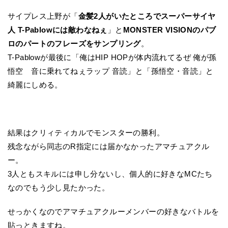
サイプレス上野が「
金髪2人がいたところでスーパーサイヤ
人 T-Pablowには敵わなねぇ
」と
MONSTER VISIONのパブ
ロのパートのフレーズをサンプリング
。
T-Pablowが最後に「俺はHIP HOPが体内流れてるぜ 俺が孫
悟空 音に乗れてねぇラップ 音読」と「孫悟空・音読」と
綺麗にしめる。
結果はクリィティカルでモンスターの勝利。
残念ながら同志のR指定には届かなかったアマチュアクル
ー。
3人ともスキルには申し分ないし、個人的に好きなMCたち
なのでもう少し見たかった。
せっかくなのでアマチュアクルーメンバーの好きなバトルを
貼っときますね。