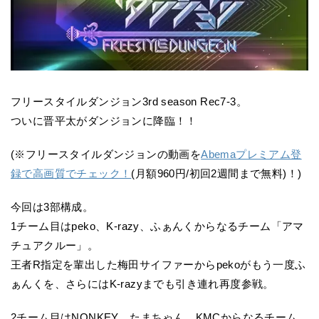
フリースタイルダンジョン3rd season Rec7-3。
ついに晋平太がダンジョンに降臨！！
(※フリースタイルダンジョンの動画を
Abemaプレミアム登
録で高画質でチェック！
(月額960円/初回2週間まで無料)！)
今回は3部構成。
1チーム目はpeko、K-razy、ふぁんくからなるチーム「アマ
チュアクルー」。
王者R指定を輩出した梅田サイファーからpekoがもう一度ふ
ぁんくを、さらにはK-razyまでも引き連れ再度参戦。
2チーム目はNONKEY、たまちゃん、KMCからなるチーム