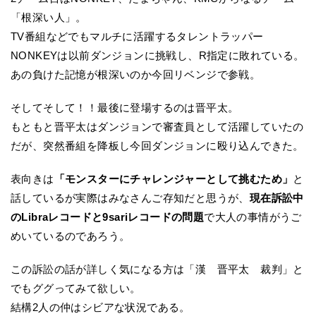
「根深い人」。
TV番組などでもマルチに活躍するタレントラッパー
NONKEYは以前ダンジョンに挑戦し、R指定に敗れている。
あの負けた記憶が根深いのか今回リベンジで参戦。
そしてそして！！最後に登場するのは晋平太。
もともと晋平太はダンジョンで審査員として活躍していたの
だが、突然番組を降板し今回ダンジョンに殴り込んできた。
表向きは
「モンスターにチャレンジャーとして挑むため」
と
話しているが実際はみなさんご存知だと思うが、
現在訴訟中
のLibraレコードと9sariレコードの問題
で大人の事情がうご
めいているのであろう。
この訴訟の話が詳しく気になる方は「漢 晋平太 裁判」と
でもググってみて欲しい。
結構2人の仲はシビアな状況である。