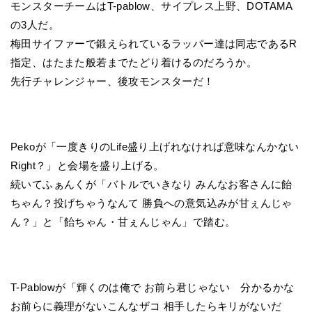
モンスターチームはT-pablow、サイプレス上野、DOTAMA
の3人だ。
梅田サイファーで鍛えられているラッパー達は同志であるR
指定、はたまた般若までたどり着けるのだろうか。
先行チャレンジャー、後攻モンスターだ！
Pekoが「一度きりのLife盛り上げれなければ意味なんかない
Right？」と会場を盛り上げる。
続いてふぁんくが「バトルでいきなり みんなお客さんに飴
ちゃん？投げちゃうなんて 勝負への意気込みが甘ぇんじゃ
ん？」と「飴ちゃん・甘ぇんじゃん」で踏む。
T-Pablowが「輝くのは俺で お前ら君じゃない 分かるかな
お前らに義理がないこんなザコ 相手したらキリがないだ