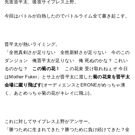
先攻晋平太、後攻サイプレス上野。
今回はバトルが白熱したのでバトルライム全て書き起こす。
晋平太が熱いライミング。
「全然真剣さが足りない 全然新鮮さが足りない 今のこの
ダンジョン 俺晋平太が足りない 俺 死ぬのかな？ これい
るのかな？
この菊の花！
この花束 受け取れねぇぞ 今日
はMother Fuker」とサ上が晋平太に渡した
菊の花束を晋平太
会場に蹴り飛ばす
(オーディエンスとERONEがめっちゃ沸
く、あとめっちゃ菊の花がキレイに飛ぶ)。
これに対してサイプレス上野がアンサー。
「勝つために生まれてきた？勝つために負け続けてきた？全