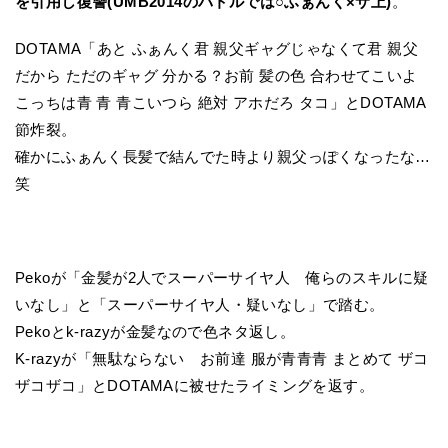
を引用し復讐(UMB2014のバトルでは○ふぁんく×サ上)
。
DOTAMA「あと ふぁんく君 親父ギャグじゃなくて君 親父
だから ただのギャグ 分かる？お前 髪の色 合わせてこいよ
こっちは青 青 青こいつら 絶対 アホだろ タコ」とDOTAMA
節炸裂。
確かにふぁんく長髪で結んでた時より親父っぽくなったな…
笑
Pekoが「金髪が2人でスーパーサイヤ人 俺らのスキルに疑
いなし」と「スーパーサイヤ人・疑いなし」で踏む。
Pekoとk-razyが金髪なので色ネタ返し。
K-razyが「無駄ならない お前達 服が青青青 まとめて ザコ
ザコザコ」とDOTAMAに被せたライミングを返す。