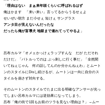
「
理由はない まぁ来年頭くらいに呼ばれるはず
俺はかます 「来い来い」言ってるからうるせぇよ
せいぜい朝方 まだ小せぇ 短けぇ サングラス
アンタ目が見えないんだったな
だったら俺が盲導犬 地獄まで連れてってやるよ
」
呂布カルマ「オメェかっけぇラップすんな だが ただそれ
だけだ」「バトルってのは ぶっ刺しに行く事だ」「全然聞
いてねぇじゃん 何の話してんのか分かんねぇわ」とムート
ンのスタイルにDisし続けるが、ムートンは一向に自分のス
タイルを崩さず対向する。
そのムートンのスタイルでたまに出る明確なアンサーが光っ
てしまい呂布カルマには逆効果になってしまう。
呂布「俺の街で1回もお前のツラを見ない理由は？」→ムー