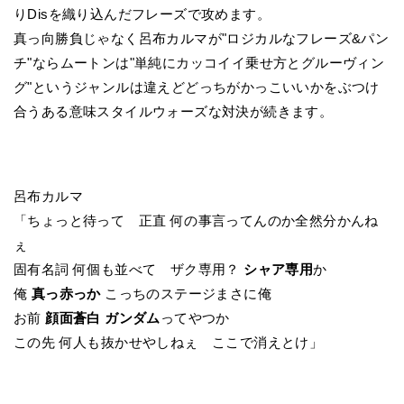
りDisを織り込んだフレーズで攻めます。
真っ向勝負じゃなく呂布カルマが"ロジカルなフレーズ&パン
チ"ならムートンは"単純にカッコイイ乗せ方とグルーヴィン
グ"というジャンルは違えどどっちがかっこいいかをぶつけ
合うある意味スタイルウォーズな対決が続きます。
呂布カルマ
「ちょっと待って 正直 何の事言ってんのか全然分かんね
ぇ
固有名詞 何個も並べて ザク専用？
シャア専用
か
俺
真っ赤っか
こっちのステージまさに俺
お前
顔面蒼白 ガンダム
ってやつか
この先 何人も抜かせやしねぇ ここで消えとけ」