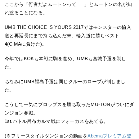
ここから「何者だよムートンって･･･」とムートンの名が知
れ渡ることになる。
UMB THE CHOICE IS YOURS 2017ではモンスターの輪入
道と再延長にまで持ち込んだ末、輪入道に勝ちベスト
4(CIMAに負けた)。
今年ではKOKも本戦に駒を進め、UMBも宮城予選を制し
た。
ちなみにUMB福島予選は同じクルーのロープが制しまし
た。
こうして一気にプロップスを勝ち取ったMU-TONがついにダ
ンジョン参戦。
1st.バトル呂布カルマ戦にフォーカスをあてる。
(※フリースタイルダンジョンの動画を
Abemaプレミアム登