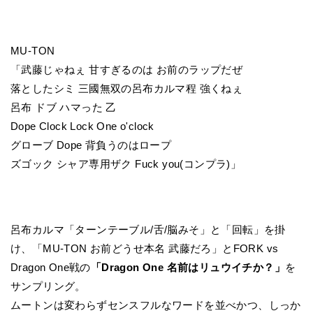
MU-TON
「武藤じゃねぇ 甘すぎるのは お前のラップだぜ
落としたシミ 三國無双の呂布カルマ程 強くねぇ
呂布 ドブ ハマった 乙
Dope Clock Lock One o'clock
グローブ Dope 背負うのはロープ
ズゴック シャア専用ザク Fuck you(コンプラ)」
呂布カルマ「ターンテーブル/舌/脳みそ」と「回転」を掛
け、「MU-TON お前どうせ本名 武藤だろ」とFORK vs
Dragon One戦の
「Dragon One 名前はリュウイチか？」
を
サンプリング。
ムートンは変わらずセンスフルなワードを並べかつ、しっか