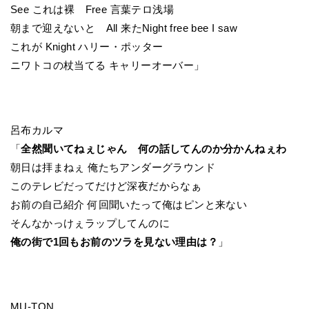
See これは裸 Free 言葉テロ浅場
朝まで迎えないと All 来たNight free bee I saw
これが Knight ハリー・ポッター
ニワトコの杖当てる キャリーオーバー」
呂布カルマ
「
全然聞いてねぇじゃん 何の話してんのか分かんねぇわ
朝日は拝まねぇ 俺たちアンダーグラウンド
このテレビだってだけど深夜だからなぁ
お前の自己紹介 何回聞いたって俺はピンと来ない
そんなかっけぇラップしてんのに
俺の街で1回もお前のツラを見ない理由は？
」
MU-TON