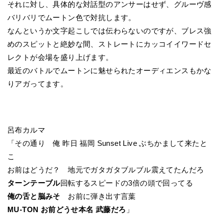
それに対し、具体的な対話型のアンサーはせず、グルーヴ感
バリバリでムートン色で対抗します。
なんというか文字起こしでは伝わらないのですが、ブレス強
めのスピットと絶妙な間、ストレートにカッコイイワードセ
レクトが会場を盛り上げます。
最近のバトルでムートンに魅せられたオーディエンスもかな
りアガってます。
呂布カルマ
「その通り 俺 昨日 福岡 Sunset Live ぶちかまして来たと
こ
お前はどうだ？ 地元でガタガタブルブル震えてたんだろ
ターンテーブル
回転するスピードの3倍の頭で回ってる
俺の舌と脳みそ
お前に弾き出す言葉
MU-TON お前どうせ本名 武藤だろ
」