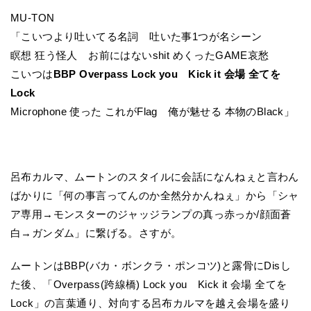
MU-TON
「こいつより吐いてる名詞 吐いた事1つが名シーン
瞑想 狂う怪人 お前にはないshit めくったGAME哀愁
こいつは
BBP Overpass Lock you Kick it 会場 全てを
Lock
Microphone 使った これがFlag 俺が魅せる 本物のBlack」
呂布カルマ、ムートンのスタイルに会話になんねぇと言わん
ばかりに「何の事言ってんのか全然分かんねぇ」から「シャ
ア専用→モンスターのジャッジランプの真っ赤っか/顔面蒼
白→ガンダム」に繋げる。さすが。
ムートンはBBP(バカ・ボンクラ・ポンコツ)と露骨にDisし
た後、「Overpass(跨線橋) Lock you Kick it 会場 全てを
Lock」の言葉通り、対向する呂布カルマを越え会場を盛り