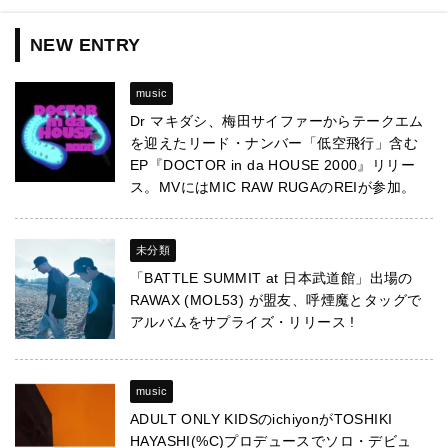
NEW ENTRY
music
Dr マキダシ、梅田サイファーからテークエム
を迎えたリード・ナンバー「低空飛行」含む
EP『DOCTOR in da HOUSE 2000』リリー
ス。MVにはMIC RAW RUGAのREIが参加。
未分類
「BATTLE SUMMIT at 日本武道館」出場の
RAWAX (MOL53) が盟友、呼煙魔とタッグで
アルバムをサプライズ・リリース !
music
ADULT ONLY KIDSのichiyonがTOSHIKI
HAYASHI(%C)プロデュースでソロ・デビュ