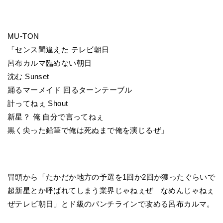
MU-TON
「センス間違えた テレビ朝日
呂布カルマ臨めない朝日
沈む Sunset
踊るマーメイド 回るターンテーブル
計ってねぇ Shout
新星？ 俺 自分で言ってねぇ
黒く尖った鉛筆で俺は死ぬまで俺を演じるぜ」
冒頭から「たかだか地方の予選を1回か2回か獲ったぐらいで
超新星とか呼ばれてしまう業界じゃねぇぜ なめんじゃねぇ
ぜテレビ朝日」とド級のパンチラインで攻める呂布カルマ。