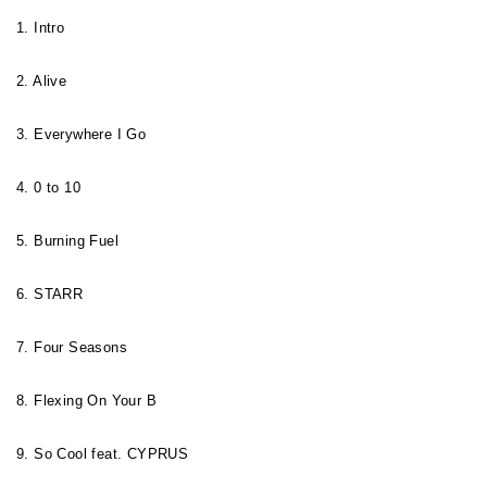
1. Intro
2. Alive
3. Everywhere I Go
4. 0 to 10
5. Burning Fuel
6. STARR
7. Four Seasons
8. Flexing On Your B
9. So Cool feat. CYPRUS