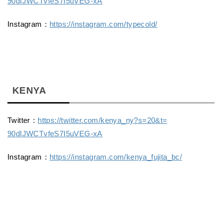
90dIJWCTvfeS7I5uVEG-xA
Instagram：
https://instagram.
com/typecold/
KENYA
Twitter：
https://twitter.com/
kenya_ny?s=20&t=
90dIJWCTvfeS7I5uVEG-xA
Instagram：
https://instagram.
com/kenya_fujita_bc/