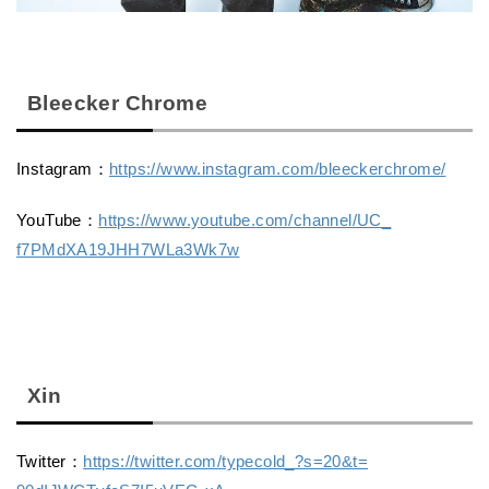
Bleecker Chrome
Instagram：
https://www.
instagram.com/bleeckerchrome/
YouTube：
https://www.youtube.
com/channel/UC_
f7PMdXA19JHH7WLa3Wk7w
Xin
Twitter：
https://twitter.com/
typecold_?s=20&t=