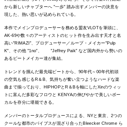
から新しいチャプターへ ”一歩” 踏み出すメンバーの決意を
現した、熱い思いが込められている。
本作でメインプロデューサーを務める盟友VLOTを筆頭に、
AK-69や数々のアーティストのヒット作を生み出す天才と名
高い”RIMAZI”、プロデューサー／ループ・メイカー”Pulp
K”、その他 ”1no”、 ”Jeffrey Paik” など国内外から勢いの
あるビートメイカー達が集結。
トレンドを掴んだ最先端ビートから、90年代～00年代初頭
の空気も感じるR＆B、気持ちが奮い立つようなハードな楽
曲まで揃っており、HIPHOPとR＆Bを軸にしたXinのウィッ
トに富んだ多彩なフロウと KENYAの伸びやかで美しいボー
カルを存分に堪能できる。
メンバーのトータルプロデュースによる、NYと東京、2つの
クールな都市のバイブスが混ざり合ったBleecker Chrome ら