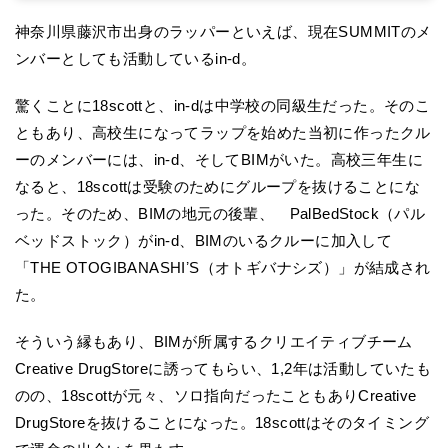
神奈川県藤沢市出身のラッパーといえば、現在SUMMITのメ
ンバーとしても活動しているin-d。
驚くことに18scottと、in-dは中学校の同級生だった。そのこ
ともあり、高校生になってラップを始めた当初に作ったクル
ーのメンバーには、in-d、そしてBIMがいた。高校三年生に
なると、18scottは受験のためにグループを抜けることにな
った。そのため、BIMの地元の後輩、 PalBedStock（パル
ベッドストック）がin-d、BIMのいるクルーに加入して
「THE OTOGIBANASHIʼS（オトギバナシズ）」が結成され
た。
そういう縁もあり、BIMが所属するクリエイティブチーム
Creative DrugStoreに誘ってもらい、1,2年は活動していたも
のの、18scottが元々、ソロ指向だったこともありCreative
DrugStoreを抜けることになった。18scottはそのタイミング