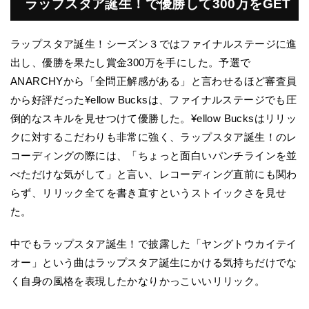
ラップスタア誕生！で優勝して300万をGET
ラップスタア誕生！シーズン３ではファイナルステージに進
出し、優勝を果たし賞金300万を手にした。予選で
ANARCHYから「全問正解感がある」と言わせるほど審査員
から好評だった¥ellow Bucksは、ファイナルステージでも圧
倒的なスキルを見せつけて優勝した。¥ellow Bucksはリリッ
クに対するこだわりも非常に強く、ラップスタア誕生！のレ
コーディングの際には、「ちょっと面白いパンチラインを並
べただけな気がして」と言い、レコーディング直前にも関わ
らず、リリック全てを書き直すというストイックさを見せ
た。
中でもラップスタア誕生！で披露した「ヤングトウカイテイ
オー」という曲はラップスタア誕生にかける気持ちだけでな
く自身の風格を表現したかなりかっこいいリリック。