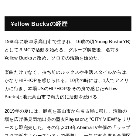
¥ellow Bucksの経歴
1996年に岐阜県高山市で生まれ、16歳の頃Young Busta(YB)
として３MCで活動を始める。グループ解散後、名前を
¥ellow Bucksと改め、ソロでの活動を始めた。
楽曲だけでなく、持ち前のルックスや生活スタイルからは、
かなりHIPHOPを感じられる。10代の時には、1人でアメリ
カに行き、本場USのHIPHOPをその身で感じた¥ellow
Bucksは地元高山市で精力的に活動を続ける。
2019年の夏には、拠点を高山市から名古屋に移し、活動の
場を広げ保見団地出身の盟友Playssonと”CITY VIEW”をリリ
ースし即完売した。その年,2019年AbemaTV主催の「ラップ
スタア誕生！シーズン３」で優勝し、一気に知名度を全国区