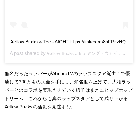
¥ellow Bucks & Tee - AIGHT https://linkco.re/8sFRnzHQ
A post shared by
(
¥ellow Bucks a.k.a ヤングトウカイテイオー
無名だったラッパーがAbemaTVのラップスタア誕生！で優
勝して300万もの大金を手にし、知名度を上げて、大物ラッ
パーとのコラボを実現させていく様子はまさにヒップホップ
ドリーム！これからも真のラップスタアとして成り上がる
¥ellow Bucksの活動を見逃すな。