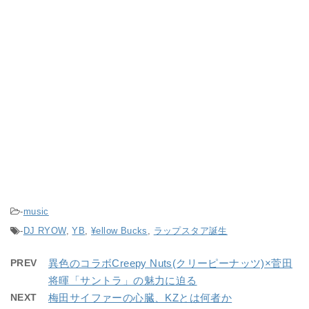
-
music
-
DJ RYOW
,
YB
,
¥ellow Bucks
,
ラップスタア誕生
PREV
異色のコラボCreepy Nuts(クリーピーナッツ)×菅田
将暉「サントラ」の魅力に迫る
NEXT
梅田サイファーの心臓、KZとは何者か