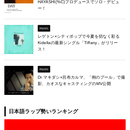
HAYASHI(%C)プロデュースでソロ・デビュ
ー！
music
レゲトン×シティポップで今夏を切なく彩る
Kidellaの最新シングル「Tiffany」がリリー
ス！
music
Dr.マキダシ×呂布カルマ、「例のプール」で撮
影、カオスなキャスティングのMV公開
日本語ラップ勢いランキング