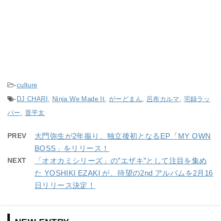
-
culture
-
DJ CHARI
,
Ninja We Made It
,
がーどまん
,
呂布カルマ
,
宅録ラッ
パー
,
晋平太
PREV
大門弥生が2年振り、独立後初となるEP「MY OWN
BOSS」をリリース！
NEXT
「オオカミシリーズ」の”エザキ”として注目を集め
た YOSHIKI EZAKI が、待望の2nd アルバムを2月16
日リリース決定！