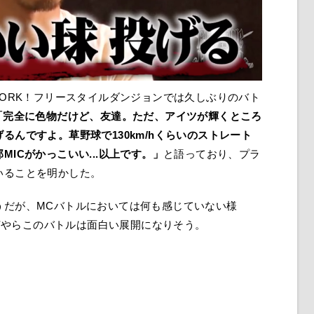
FORK！フリースタイルダンジョンでは久しぶりのバト
「完全に色物だけど、友達。ただ、アイツが輝くところ
るんですよ。草野球で130km/hくらいのストレート
ICがかっこいい...以上です。」
と語っており、プラ
いることを明かした。
うだが、MCバトルにおいては何も感じていない様
、何やらこのバトルは面白い展開になりそう。
！