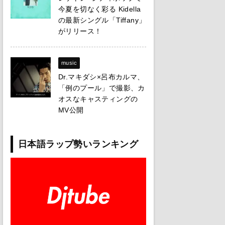
今夏を切なく彩る Kidella
の最新シングル「Tiffany」
がリリース！
music
Dr.マキダシ×呂布カルマ、
「例のプール」で撮影、カ
オスなキャスティングの
MV公開
日本語ラップ勢いランキング