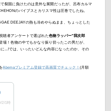
TTLEで裂固に負けたのは意外な展開だったが、呂布カルマ
CHEHONのバイブスとカリスマ性は圧巻でしたね。
EGGAE DEEJAYの熱も冷めやらぬまま、ちょっとした
と題して、視聴者アンケートで選ばれた
色物ラッパー"我次郎
登場！色物の中でもかなり振り切ったこの男だが、
に...!では、いったいどんな内容になったのか、その
を
Abemaプレミアム登録で高画質でチェック！
(月額
)
9/2/1時